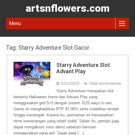
artsnflowers.com
Menu
Tag:
Starry Adventure Slot Gacor
Starry Adventure Slot
Advant Play
02/12/2026
Tidak ada komentar
Starry Adventure merupakan slot
bertema Halloween horror dari Advant Play yang
menggunakan grid 5×5 dengan sistem 3125 ways to win.
Game ini menghadirkan RTP 97.06% serta volatilitas rendah
hingga menengah. Karena itu, permainan ini menawarkan
ritme kemenangan yang relatif stabil. Selain itu, pemain juga
dapat mengakses versi demo sebelum bermain
menggunakan uang asli. Sejak awal […]