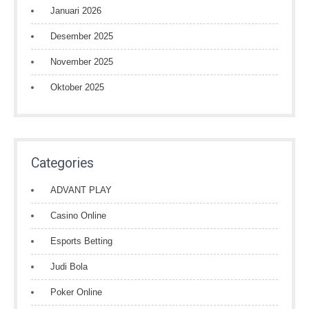
Januari 2026
Desember 2025
November 2025
Oktober 2025
Categories
ADVANT PLAY
Casino Online
Esports Betting
Judi Bola
Poker Online