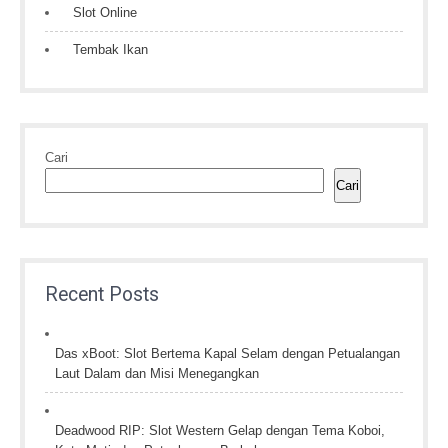
Slot Online
Tembak Ikan
Cari
Cari
Recent Posts
Das xBoot: Slot Bertema Kapal Selam dengan Petualangan
Laut Dalam dan Misi Menegangkan
Deadwood RIP: Slot Western Gelap dengan Tema Koboi,