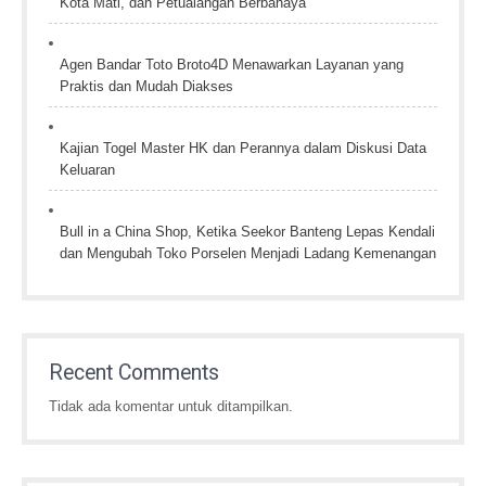
Kota Mati, dan Petualangan Berbahaya
Agen Bandar Toto Broto4D Menawarkan Layanan yang
Praktis dan Mudah Diakses
Kajian Togel Master HK dan Perannya dalam Diskusi Data
Keluaran
Bull in a China Shop, Ketika Seekor Banteng Lepas Kendali
dan Mengubah Toko Porselen Menjadi Ladang Kemenangan
Recent Comments
Tidak ada komentar untuk ditampilkan.